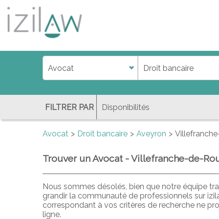
j
d
a
di
f
l
FILTRER PAR
Avocat
Droit bancaire
Aveyron
Villefranch
Trouver un Avocat - Villefranche-de-Rou
Nous sommes désolés, bien que notre équipe trav
grandir la communauté de professionnels sur izi
correspondant à vos critères de recherche ne pr
ligne.