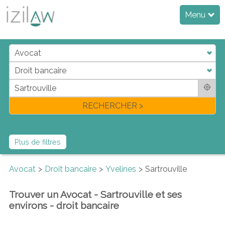
Menu
j
d
a
di
f
l
RECHERCHER >
Plus de filtres
Avocat
Droit bancaire
Yvelines
Sartrouville
Trouver un Avocat - Sartrouville et ses
environs - droit bancaire