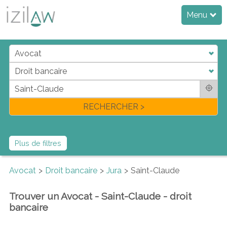
Menu
j
d
a
di
f
l
RECHERCHER >
Plus de filtres
Avocat
Droit bancaire
Jura
Saint-Claude
Trouver un Avocat - Saint-Claude - droit
bancaire