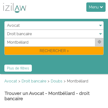
Menu
j
d
a
di
f
l
RECHERCHER >
Plus de filtres
Avocat
Droit bancaire
Doubs
Montbéliard
Trouver un Avocat - Montbéliard - droit
bancaire