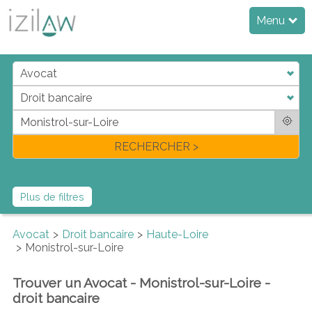
Menu
j
d
a
di
f
l
RECHERCHER >
Plus de filtres
Avocat
Droit bancaire
Haute-Loire
Monistrol-sur-Loire
Trouver un Avocat - Monistrol-sur-Loire -
droit bancaire