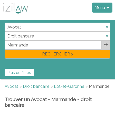
Menu
j
d
a
di
f
l
RECHERCHER >
Plus de filtres
Avocat
Droit bancaire
Lot-et-Garonne
Marmande
Trouver un Avocat - Marmande - droit
bancaire