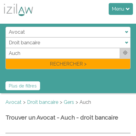
Menu
j
d
a
di
f
l
RECHERCHER >
Plus de filtres
Avocat
Droit bancaire
Gers
Auch
Trouver un Avocat - Auch - droit bancaire