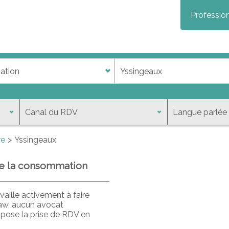
Profession
re
Yssingeaux
 de la consommation
aille activement à faire
law, aucun avocat
opose la prise de RDV en