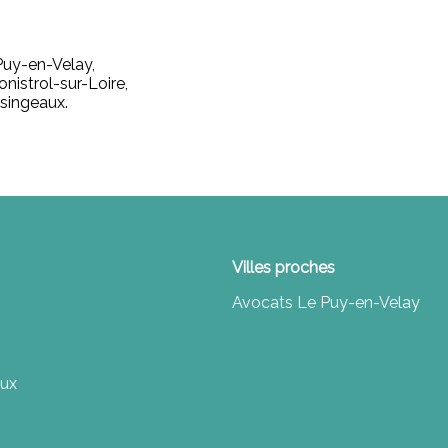
Puy-en-Velay,
istrol-sur-Loire,
singeaux.
Villes proches
Avocats Le Puy-en-Velay
aux