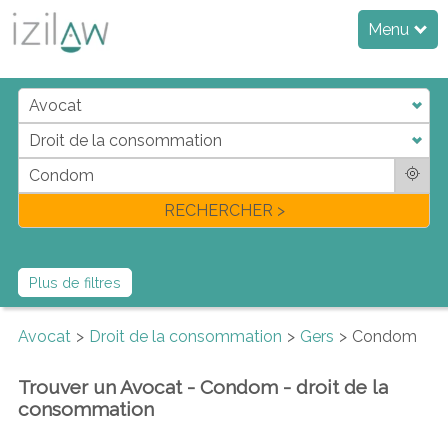
Menu
j
d
a
di
f
l
RECHERCHER >
Plus de filtres
Avocat
Droit de la consommation
Gers
Condom
Trouver un Avocat - Condom - droit de la
consommation