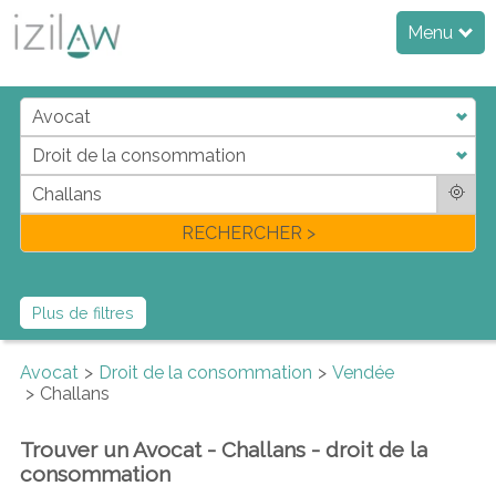
Menu
j
d
a
di
f
l
RECHERCHER >
Plus de filtres
Avocat
Droit de la consommation
Vendée
Challans
Trouver un Avocat - Challans - droit de la
consommation