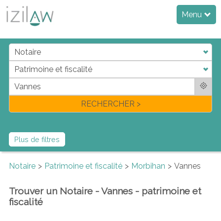
Menu
j
d
a
di
f
l
RECHERCHER >
Plus de filtres
Notaire
Patrimoine et fiscalité
Morbihan
Vannes
Trouver un Notaire - Vannes - patrimoine et
fiscalité