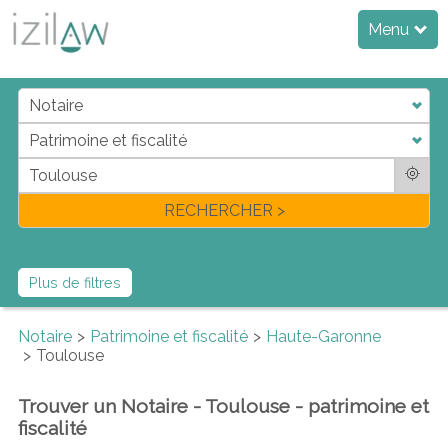
Menu
j
d
a
di
f
l
RECHERCHER >
Plus de filtres
Notaire
Patrimoine et fiscalité
Haute-Garonne
Toulouse
Trouver un Notaire - Toulouse - patrimoine et
fiscalité