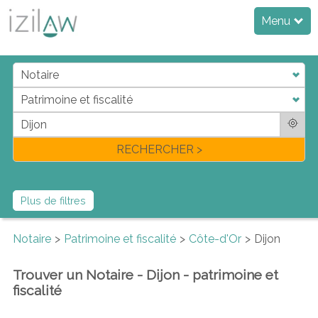
Menu
j
d
a
di
f
l
RECHERCHER >
Plus de filtres
Notaire
Patrimoine et fiscalité
Côte-d'Or
Dijon
Trouver un Notaire - Dijon - patrimoine et
fiscalité