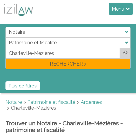
Menu
j
d
a
di
f
l
RECHERCHER >
Plus de filtres
Notaire
Patrimoine et fiscalité
Ardennes
Charleville-Mézières
Trouver un Notaire - Charleville-Mézières -
patrimoine et fiscalité