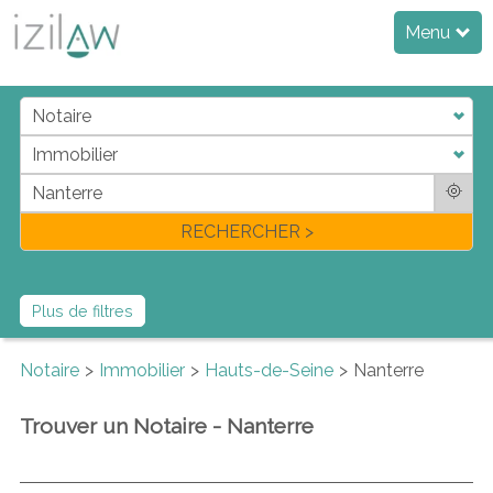
Menu
j
d
a
di
f
l
RECHERCHER >
Plus de filtres
Notaire
Immobilier
Hauts-de-Seine
Nanterre
Trouver un Notaire - Nanterre