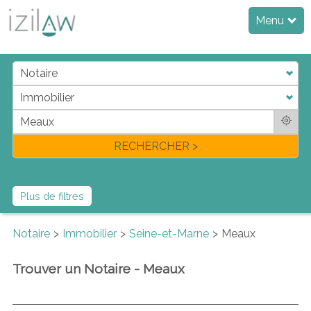
Menu
j
d
a
di
f
l
RECHERCHER >
Plus de filtres
Notaire
Immobilier
Seine-et-Marne
Meaux
Trouver un Notaire - Meaux