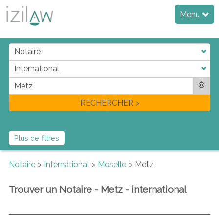
Menu
j
d
a
di
f
l
RECHERCHER >
Plus de filtres
Notaire
International
Moselle
Metz
Trouver un Notaire - Metz - international