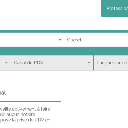
Profession
nal
aille activement à faire
aw, aucun notaire
opose la prise de RDV en