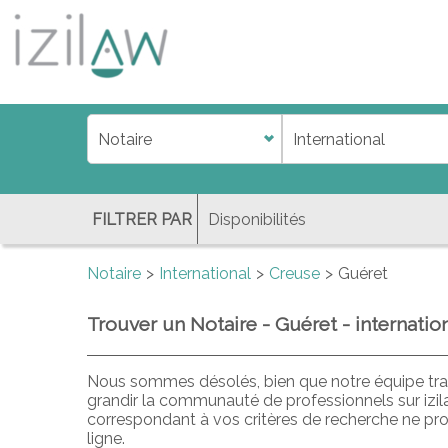
j
d
a
di
f
l
FILTRER PAR
Notaire
International
Creuse
Guéret
Trouver un Notaire - Guéret - internatio
Nous sommes désolés, bien que notre équipe trav
grandir la communauté de professionnels sur izil
correspondant à vos critères de recherche ne pr
ligne.