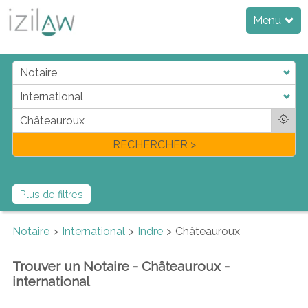
Menu
j
d
a
di
f
l
RECHERCHER >
Plus de filtres
Notaire
International
Indre
Châteauroux
Trouver un Notaire - Châteauroux -
international