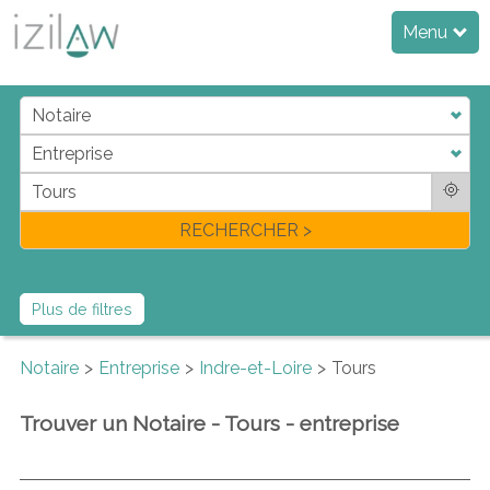
Menu
j
d
a
di
f
l
RECHERCHER >
Plus de filtres
Notaire
Entreprise
Indre-et-Loire
Tours
Trouver un Notaire - Tours - entreprise