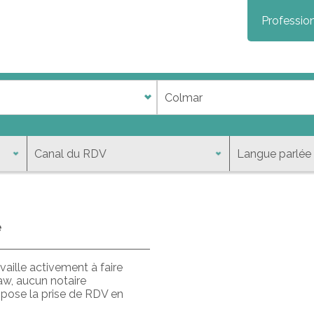
Profession
e
aille activement à faire
aw, aucun notaire
opose la prise de RDV en