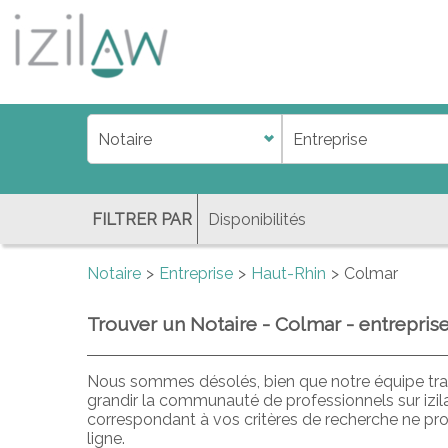
j
d
a
di
f
l
FILTRER PAR
Notaire
Entreprise
Haut-Rhin
Colmar
Trouver un Notaire - Colmar - entrepris
Nous sommes désolés, bien que notre équipe trav
grandir la communauté de professionnels sur izil
correspondant à vos critères de recherche ne pr
ligne.