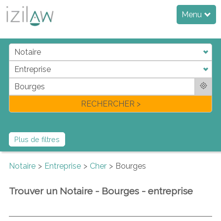
Menu
j
d
a
di
f
l
RECHERCHER >
Plus de filtres
Notaire
Entreprise
Cher
Bourges
Trouver un Notaire - Bourges - entreprise