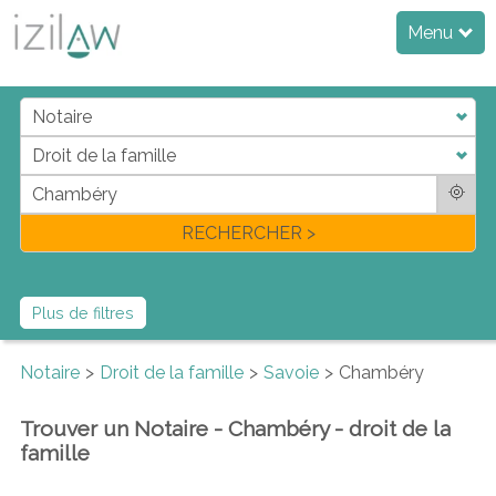
Menu
j
d
a
di
f
l
RECHERCHER >
Plus de filtres
Notaire
Droit de la famille
Savoie
Chambéry
Trouver un Notaire - Chambéry - droit de la
famille