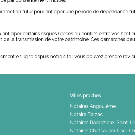
orce par consentement mutuel,
rotection futur pour anticiper une période de dépendance fut
anticiper certains risques (décès ou conflits entre vos héritie
ion de la transmission de votre patrimoine. Ces démarches pe
tement en ligne depuis notre site : vous pouvez prendre rdv e
Villes proches
Notaires Angoulême
Notaire Balzac
Notaires Barbezieux-Saint-Hil
Notaires Châteauneuf-sur-Ch