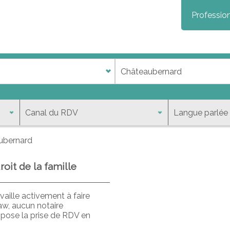
Profession
ubernard
oit de la famille
aille activement à faire
aw, aucun notaire
opose la prise de RDV en