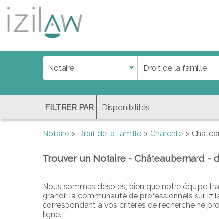
j
d
a
di
f
l
FILTRER PAR
Notaire
Droit de la famille
Charente
Châtea
Trouver un Notaire - Châteaubernard - dr
Nous sommes désolés, bien que notre équipe trav
grandir la communauté de professionnels sur izil
correspondant à vos critères de recherche ne pr
ligne.