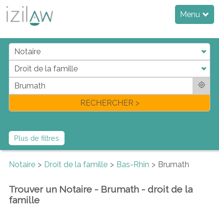
Menu
j
d
a
di
f
l
RECHERCHER >
Plus de filtres
Notaire
Droit de la famille
Bas-Rhin
Brumath
Trouver un Notaire - Brumath - droit de la
famille