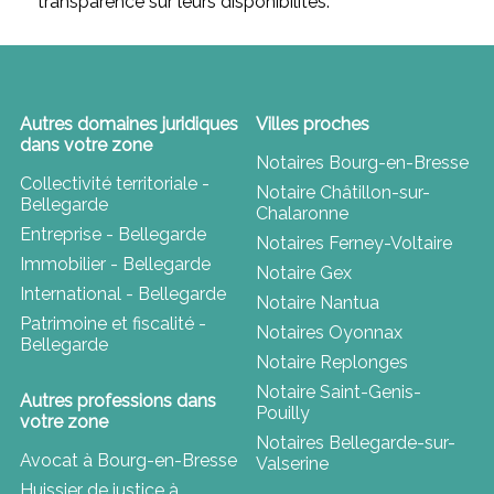
transparence sur leurs disponibilités.
Autres domaines juridiques
Villes proches
dans votre zone
Notaires Bourg-en-Bresse
Collectivité territoriale -
Notaire Châtillon-sur-
Bellegarde
Chalaronne
Entreprise - Bellegarde
Notaires Ferney-Voltaire
Immobilier - Bellegarde
Notaire Gex
International - Bellegarde
Notaire Nantua
Patrimoine et fiscalité -
Notaires Oyonnax
Bellegarde
Notaire Replonges
Notaire Saint-Genis-
Autres professions dans
Pouilly
votre zone
Notaires Bellegarde-sur-
Avocat à Bourg-en-Bresse
Valserine
Huissier de justice à