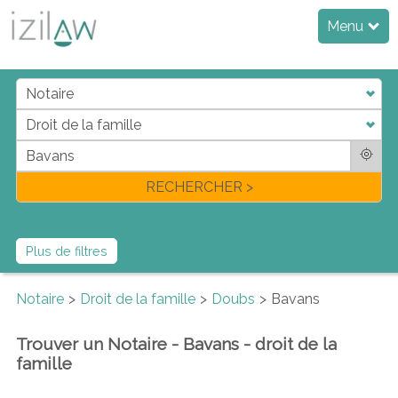
Menu
j
d
a
di
f
l
RECHERCHER >
Plus de filtres
Notaire
Droit de la famille
Doubs
Bavans
Trouver un Notaire - Bavans - droit de la
famille