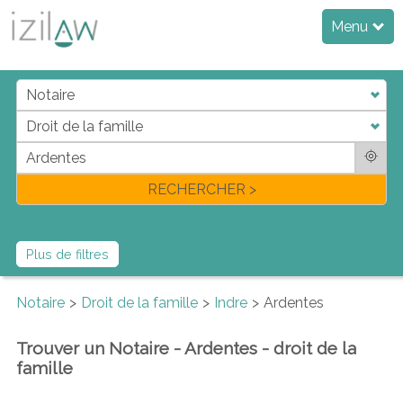
Menu
j
d
a
di
f
l
RECHERCHER >
Plus de filtres
Notaire
Droit de la famille
Indre
Ardentes
Trouver un Notaire - Ardentes - droit de la
famille