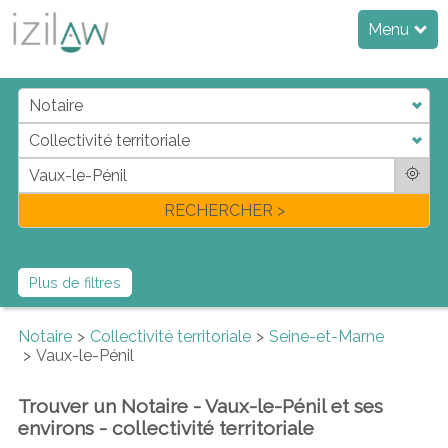
Menu
j
d
a
di
f
l
RECHERCHER >
Plus de filtres
Notaire
Collectivité territoriale
Seine-et-Marne
Vaux-le-Pénil
Trouver un Notaire - Vaux-le-Pénil et ses
environs - collectivité territoriale