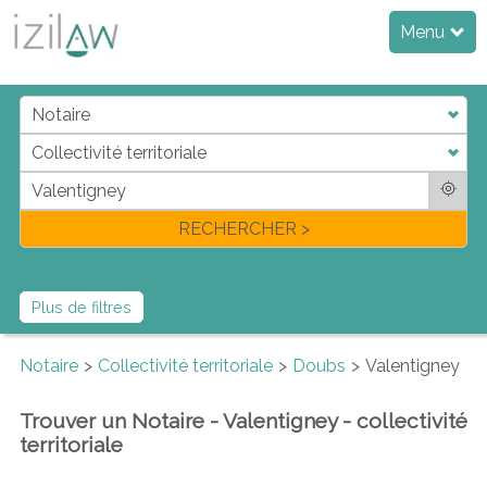
Menu
j
d
a
di
f
l
RECHERCHER >
Plus de filtres
Notaire
Collectivité territoriale
Doubs
Valentigney
Trouver un Notaire - Valentigney - collectivité
territoriale