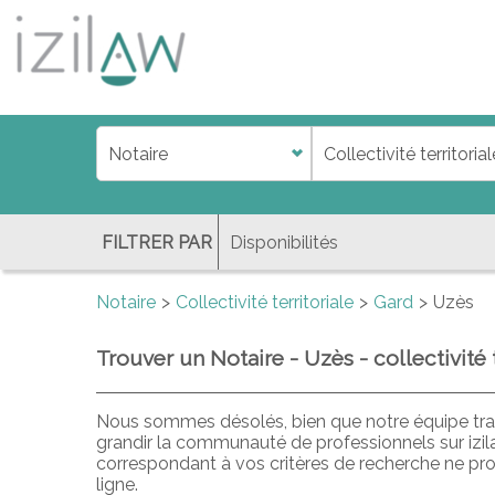
j
d
a
di
f
l
FILTRER PAR
Notaire
Collectivité territoriale
Gard
Uzès
Trouver un Notaire - Uzès - collectivité t
Nous sommes désolés, bien que notre équipe trav
grandir la communauté de professionnels sur izil
correspondant à vos critères de recherche ne pr
ligne.