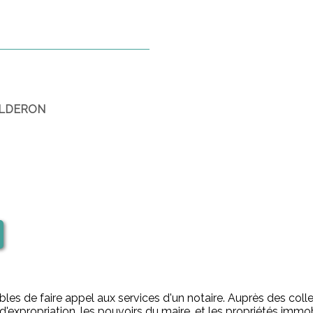
CALDERON
bles de faire appel aux services d'un notaire. Auprès des collect
'expropriation, les pouvoirs du maire, et les propriétés immob