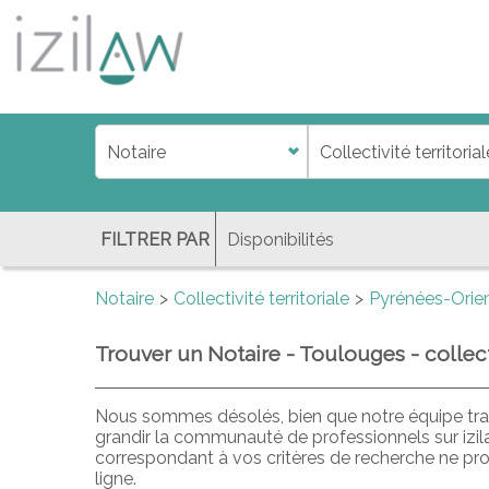
j
d
a
di
f
l
FILTRER PAR
Notaire
Collectivité territoriale
Pyrénées-Orie
Trouver un Notaire - Toulouges - collecti
Nous sommes désolés, bien que notre équipe trav
grandir la communauté de professionnels sur izil
correspondant à vos critères de recherche ne pr
ligne.