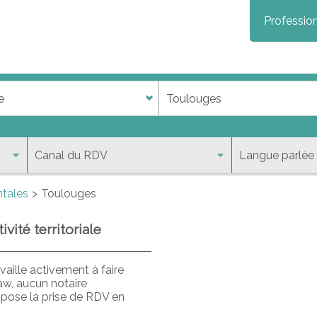
Profession
ntales
Toulouges
vité territoriale
aille activement à faire
aw, aucun notaire
opose la prise de RDV en