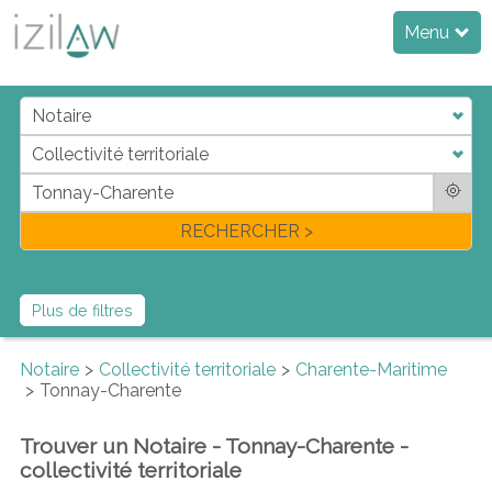
Menu
j
d
a
di
f
l
RECHERCHER >
Plus de filtres
Notaire
Collectivité territoriale
Charente-Maritime
Tonnay-Charente
Trouver un Notaire - Tonnay-Charente -
collectivité territoriale