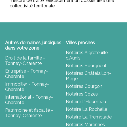
mesure de traiter efficacement un dossier lié à une
collectivité territoriale.
Autres domaines juridiques
Villes proches
dans votre zone
Notaires Aigrefeuille-
Droit de la famille -
d'Aunis
Tonnay-Charente
Notaires Bourgneuf
Entreprise - Tonnay-
Notaires Châtelaillon-
Charente
Plage
Immobilier - Tonnay-
Notaires Courçon
Charente
Notaires Cozes
International - Tonnay-
Notaire L'Houmeau
Charente
Notaire La Rochelle
Patrimoine et fiscalité -
Tonnay-Charente
Notaire La Tremblade
Notaires Marennes