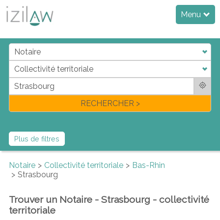
Menu
j
d
a
di
f
l
RECHERCHER >
Plus de filtres
Notaire
Collectivité territoriale
Bas-Rhin
Strasbourg
Trouver un Notaire - Strasbourg - collectivité
territoriale