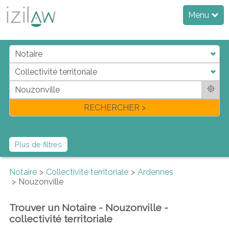
Menu
j
d
a
di
f
l
RECHERCHER >
Plus de filtres
Notaire
Collectivité territoriale
Ardennes
Nouzonville
Trouver un Notaire - Nouzonville -
collectivité territoriale