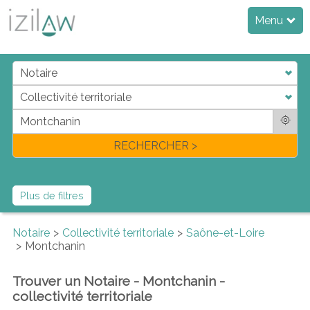
Menu
j
d
a
di
f
l
RECHERCHER >
Plus de filtres
Notaire
Collectivité territoriale
Saône-et-Loire
Montchanin
Trouver un Notaire - Montchanin -
collectivité territoriale