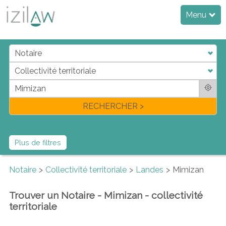
Menu
j
d
a
di
f
l
RECHERCHER >
Plus de filtres
Notaire
Collectivité territoriale
Landes
Mimizan
Trouver un Notaire - Mimizan - collectivité
territoriale