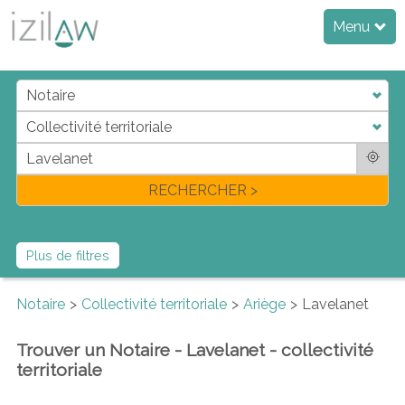
Menu
j
d
a
di
f
l
RECHERCHER >
Plus de filtres
Notaire
Collectivité territoriale
Ariège
Lavelanet
Trouver un Notaire - Lavelanet - collectivité
territoriale