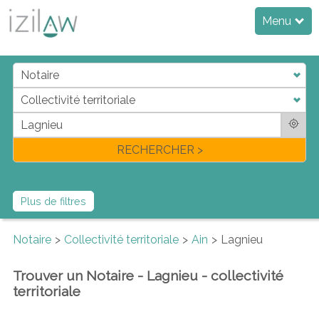
Menu
j
d
a
di
f
l
RECHERCHER >
Plus de filtres
Notaire
Collectivité territoriale
Ain
Lagnieu
Trouver un Notaire - Lagnieu - collectivité
territoriale