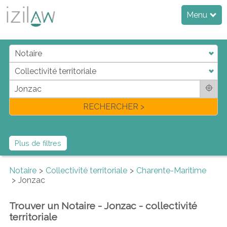
Menu
j
d
a
di
f
l
RECHERCHER >
Plus de filtres
Notaire
Collectivité territoriale
Charente-Maritime
Jonzac
Trouver un Notaire - Jonzac - collectivité
territoriale