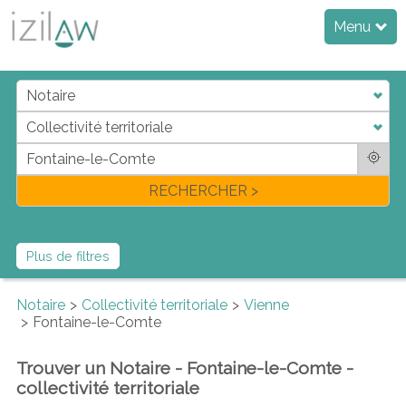
Menu
j
d
a
di
f
l
RECHERCHER >
Plus de filtres
Notaire
Collectivité territoriale
Vienne
Fontaine-le-Comte
Trouver un Notaire - Fontaine-le-Comte -
collectivité territoriale