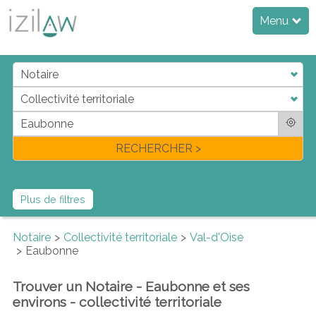
Menu
j
d
a
di
f
l
RECHERCHER >
Plus de filtres
Notaire
Collectivité territoriale
Val-d'Oise
Eaubonne
Trouver un Notaire - Eaubonne et ses
environs - collectivité territoriale