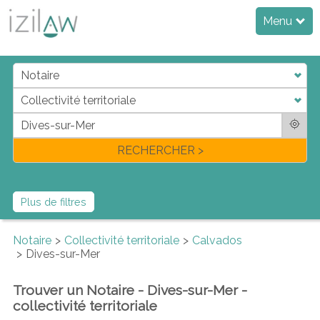
Menu
j
d
a
di
f
l
RECHERCHER >
Plus de filtres
Notaire
Collectivité territoriale
Calvados
Dives-sur-Mer
Trouver un Notaire - Dives-sur-Mer -
collectivité territoriale