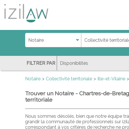
j
d
a
di
f
l
FILTRER PAR
Notaire
Collectivité territoriale
Ille-et-Vilaine
Trouver un Notaire - Chartres-de-Bretagn
territoriale
Nous sommes désolés, bien que notre équipe trav
grandir la communauté de professionnels sur izil
correspondant à vos critères de recherche ne pr