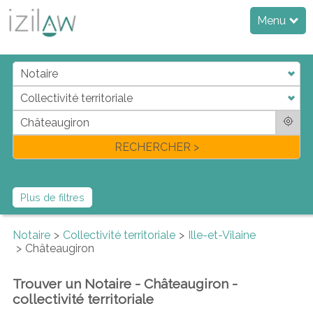
Menu
j
d
a
di
f
l
RECHERCHER >
Plus de filtres
Notaire
Collectivité territoriale
Ille-et-Vilaine
Châteaugiron
Trouver un Notaire - Châteaugiron -
collectivité territoriale