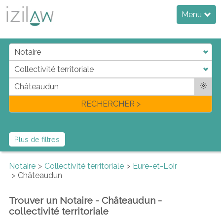
Menu
j
d
a
di
f
l
RECHERCHER >
Plus de filtres
Notaire
Collectivité territoriale
Eure-et-Loir
Châteaudun
Trouver un Notaire - Châteaudun -
collectivité territoriale