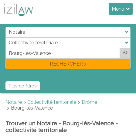
Menu
j
d
a
di
f
l
RECHERCHER >
Plus de filtres
Notaire
Collectivité territoriale
Drôme
Bourg-lès-Valence
Trouver un Notaire - Bourg-lès-Valence -
collectivité territoriale