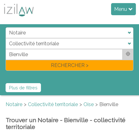
Menu
j
d
a
di
f
l
RECHERCHER >
Plus de filtres
Notaire
Collectivité territoriale
Oise
Bienville
Trouver un Notaire - Bienville - collectivité
territoriale