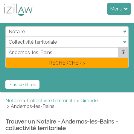
Menu
j
d
a
di
f
l
RECHERCHER >
Plus de filtres
Notaire
Collectivité territoriale
Gironde
Andernos-les-Bains
Trouver un Notaire - Andernos-les-Bains -
collectivité territoriale