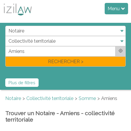
Menu
j
d
a
di
f
l
RECHERCHER >
Plus de filtres
Notaire
Collectivité territoriale
Somme
Amiens
Trouver un Notaire - Amiens - collectivité
territoriale